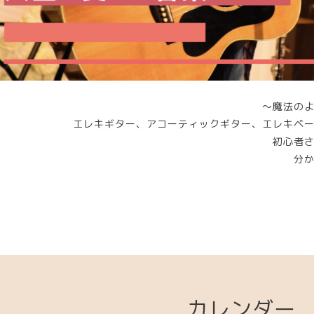
～魔法の
エレキギター、アコーティックギター、エレキベ
初心者
分
カレンダー